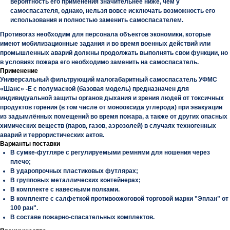
вероятность его применения значительнее ниже, чем у
самоспасателя, однако, нельзя вовсе исключать возможность его
использования и полностью заменить самоспасателем.
Противогаз необходим для персонала объектов экономики, которые
имеют мобилизационные задания и во время военных действий или
промышленных аварий должны продолжать выполнять свои функции, но
в условиях пожара его необходимо заменить на самоспасатель.
Применение
Универсальный фильтрующий малогабаритный самоспасатель УФМС
«Шанс» -Е с полумаской (базовая модель) предназначен для
индивидуальной защиты органов дыхания и зрения людей от токсичных
продуктов горения (в том числе от монооксида углерода) при эвакуации
из задымлённых помещений во время пожара, а также от других опасных
химических веществ (паров, газов, аэрозолей) в случаях техногенных
аварий и террористических актов.
Варианты поставки
В сумке-футляре
с регулируемыми ремнями для ношения через
плечо;
В ударопрочных пластиковых футлярах;
В групповых металлических контейнерах;
В комплекте с навесными полками.
В комплекте с салфеткой противоожоговой торговой марки "Эплан" от
100 ран".
В составе пожарно-спасательных комплектов.