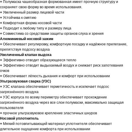
+
Полумаска чашеобразная формованная имеет прочную структуру и
сохраняет свою форму во время использования.
+
Увеличенный размер лицевой части
+
Устойчива к смятию
+
Комфортная форма носовой части
+
Подходит к любому типу и размеру лица
+
Совместима со средствами защиты органов слуха и зрения
Алюминиевый носовой зажим
+
Обеспечивает регулировку, комфортную посадку и надёжное прилегание,
препятствуя подсосу воздуха
Увеличенный клапан выдоха
+
Эффективно отводит образующееся тепло
+
Эффективно отводит выдыхаемый воздух и снижает риск запотевания
очков
+
Обеспечивает лёгкость дыхания и комфорт при использовании
Ультразвуковая сварка (УЗС)
+
УЗС клапана обеспечивает герметичность и исключает подсос
загрязнённого воздуха
+
УЗС корпуса по всему периметру обеспечивает прохождение
загрязнённого воздуха через все слои полумаски, максимально защищая
пользователя
+
прочное ультразвуковое крепление эластичных шнуров
Носовой уплотнитель
+
Мягкий потовпитывающий материал уплотнителя обеспечивает
длительное ощущение комфорта при использовании